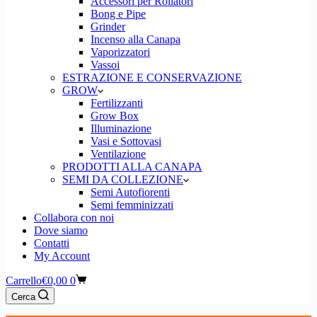
Accessori per Rollatori
Bong e Pipe
Grinder
Incenso alla Canapa
Vaporizzatori
Vassoi
ESTRAZIONE E CONSERVAZIONE
GROW
Fertilizzanti
Grow Box
Illuminazione
Vasi e Sottovasi
Ventilazione
PRODOTTI ALLA CANAPA
SEMI DA COLLEZIONE
Semi Autofiorenti
Semi femminizzati
Collabora con noi
Dove siamo
Contatti
My Account
Carrello
€
0,00
0
Cerca