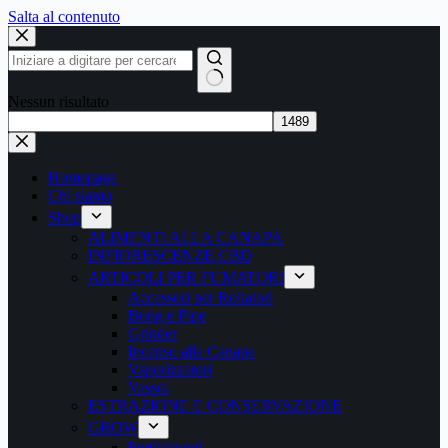
Salta al contenuto
Nessun risultato
Homepage
Chi siamo
Shop
ALIMENTI ALLA CANAPA
INFIORESCENZE CBD
ARTICOLI PER FUMATORI
Accessori per Rollatori
Bong e Pipe
Grinder
Incenso alla Canapa
Vaporizzatori
Vassoi
ESTRAZIONE E CONSERVAZIONE
GROW
Fertilizzanti