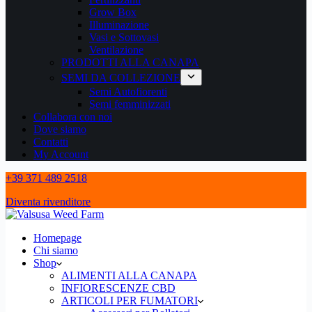
Grow Box
Illuminazione
Vasi e Sottovasi
Ventilazione
PRODOTTI ALLA CANAPA
SEMI DA COLLEZIONE
Semi Autofiorenti
Semi femminizzati
Collabora con noi
Dove siamo
Contatti
My Account
+39 371 489 2518
Diventa rivenditore
Homepage
Chi siamo
Shop
ALIMENTI ALLA CANAPA
INFIORESCENZE CBD
ARTICOLI PER FUMATORI